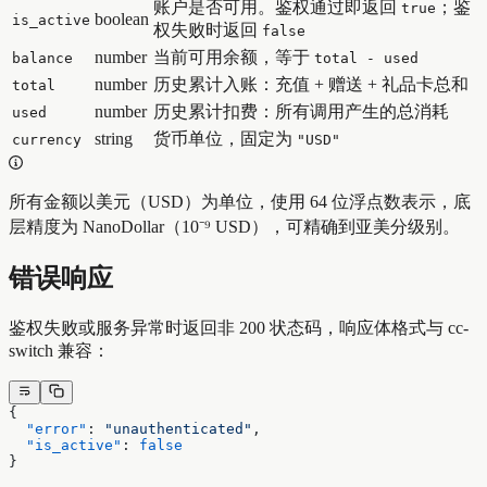
账户是否可用。鉴权通过即返回
；鉴
true
boolean
is_active
权失败时返回
false
number
当前可用余额，等于
balance
total - used
number
历史累计入账：充值 + 赠送 + 礼品卡总和
total
number
历史累计扣费：所有调用产生的总消耗
used
string
货币单位，固定为
currency
"USD"
所有金额以美元（USD）为单位，使用 64 位浮点数表示，底
层精度为 NanoDollar（10⁻⁹ USD），可精确到亚美分级别。
错误响应
鉴权失败或服务异常时返回非 200 状态码，响应体格式与 cc-
switch 兼容：
{
  "error"
: 
"unauthenticated"
,
  "is_active"
: 
false
}