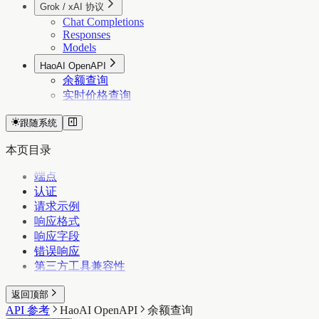
Grok / xAI 协议
Chat Completions
Responses
Models
HaoAI OpenAPI
余额查询
实时价格查询
跟随系统
本页目录
端点
认证
请求示例
响应格式
响应字段
错误响应
第三方工具兼容性
返回顶部
API 参考
HaoAI OpenAPI
余额查询