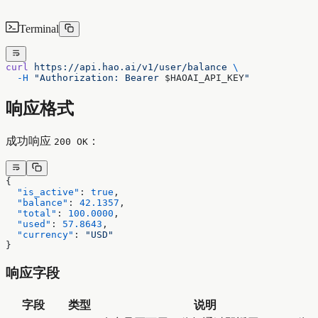
Terminal
curl
 https://api.hao.ai/v1/user/balance
 \
  -H
 "Authorization: Bearer 
$HAOAI_API_KEY
"
响应格式
成功响应
：
200 OK
{
  "is_active"
: 
true
,
  "balance"
: 
42.1357
,
  "total"
: 
100.0000
,
  "used"
: 
57.8643
,
  "currency"
: 
"USD"
}
响应字段
字段
类型
说明