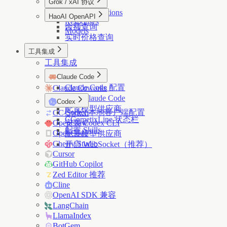
Grok / xAI 协议
Models
Models
Images
Chat Completions
HaoAI OpenAPI
Responses
余额查询
Models
实时价格查询
工具集成
工具集成
Claude Code
Claude Code 配置
Claude Coworks
安装 Claude Code
Codex
配置模型供应商
Codex 本地客户端配置
CC-Switch
CCometixLine 状态栏
OpenClaw
安装 Codex CLI
配置 Skills
OpenCode
配置模型供应商
Cherry Studio
开启 WebSocket（推荐）
Cursor
GitHub Copilot
Zed Editor 推荐
Cline
OpenAI SDK 兼容
LangChain
LlamaIndex
BotGem