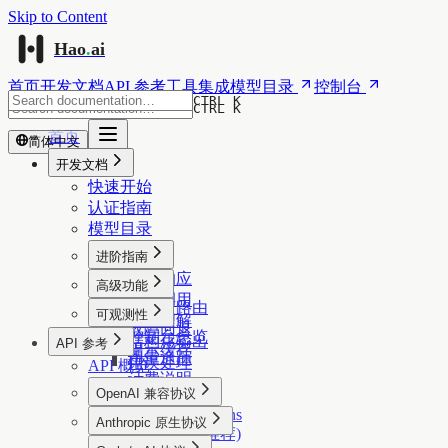
Skip to Content
Hao
.
ai
首页
开发文档
API 参考
工具集成
模型目录
控制台
CTRL K
CTRL K
首页
简体中文
开发文档
快速开始
认证指南
模型目录
进阶指南
流式响应
高级功能
函数调用
供应商路由
可观测性
视觉理解
故障回退
控制台总览
结构化输出
API 参考
提示缓存
用量追踪
错误处理
API 概览
计费说明
OpenAI 兼容协议
Chat Completions
Anthropic 原生协议
Responses (推荐)
Messages