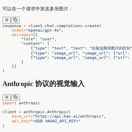
可以在一个请求中发送多张图片：
response 
=
 client.chat.completions.create(
    model
=
"openai/gpt-4o"
,
    messages
=
[{
        "role"
: 
"user"
,
        "content"
: [
            {
"type"
: 
"text"
, 
"text"
: 
"比较这两张图片的区别
            {
"type"
: 
"image_url"
, 
"image_url"
: {
"url"
: 
            {
"type"
: 
"image_url"
, 
"image_url"
: {
"url"
: 
        ]
    }]
)
Anthropic 协议的视觉输入
import
 anthropic
client 
=
 anthropic.Anthropic(
    base_url
=
"https://api.hao.ai/anthropic"
,
    api_key
=
"<你的 HAOAI_API_KEY>"
)