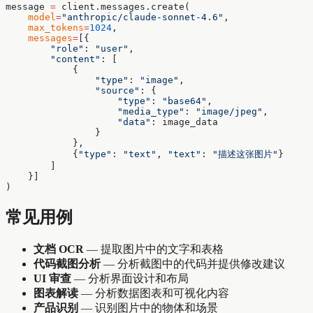
message 
=
 client.messages.create(
    model
=
"anthropic/claude-sonnet-4.6"
,
    max_tokens
=
1024
,
    messages
=
[{
        "role"
: 
"user"
,
        "content"
: [
            {
                "type"
: 
"image"
,
                "source"
: {
                    "type"
: 
"base64"
,
                    "media_type"
: 
"image/jpeg"
,
                    "data"
: image_data
                }
            },
            {
"type"
: 
"text"
, 
"text"
: 
"描述这张图片"
}
        ]
    }]
)
常见用例
文档 OCR
— 提取图片中的文字和表格
代码截图分析
— 分析截图中的代码并提供修改建议
UI 审查
— 分析界面设计和布局
图表解读
— 分析数据图表和可视化内容
产品识别
— 识别图片中的物体和场景