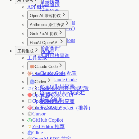
API 参考
提示缓存
用量追踪
API 概览
计费说明
OpenAI 兼容协议
Chat Completions
Anthropic 原生协议
Responses (推荐)
Messages
Grok / xAI 协议
Models
Models
Images
Chat Completions
HaoAI OpenAPI
Responses
余额查询
工具集成
Models
实时价格查询
工具集成
Claude Code
Claude Code 配置
Claude Coworks
安装 Claude Code
Codex
配置模型供应商
Codex 本地客户端配置
CC-Switch
CCometixLine 状态栏
OpenClaw
安装 Codex CLI
配置 Skills
OpenCode
配置模型供应商
Cherry Studio
开启 WebSocket（推荐）
Cursor
GitHub Copilot
Zed Editor 推荐
Cline
OpenAI SDK 兼容