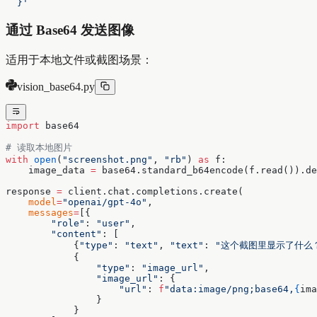
  }'
通过 Base64 发送图像
适用于本地文件或截图场景：
vision_base64.py
import
 base64
# 读取本地图片
with
 open
(
"screenshot.png"
, 
"rb"
) 
as
 f:
    image_data 
=
 base64.standard_b64encode(f.read()).de
response 
=
 client.chat.completions.create(
    model
=
"openai/gpt-4o"
,
    messages
=
[{
        "role"
: 
"user"
,
        "content"
: [
            {
"type"
: 
"text"
, 
"text"
: 
"这个截图里显示了什么
            {
                "type"
: 
"image_url"
,
                "image_url"
: {
                    "url"
: 
f
"data:image/png;base64,
{
ima
                }
            }