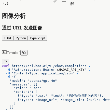
✅
—
解
4.6
图像分析
通过 URL 发送图像
cURL
Python
TypeScript
Terminal
curl
 https://api.hao.ai/v1/chat/completions
 \
  -H
 "Authorization: Bearer 
$HAOAI_API_KEY
"
 \
  -H
 "Content-Type: application/json"
 \
  -d
 '{
    "model": "openai/gpt-4o",
    "messages": [{
      "role": "user",
      "content": [
        {"type": "text", "text": "描述这张图片的内容"},
        {"type": "image_url", "image_url": {"url": "htt
      ]
    }]