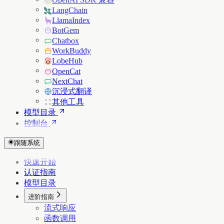
LangChain
LlamaIndex
BotGem
Chatbox
WorkBuddy
LobeHub
OpenCat
NextChat
沉浸式翻译
其他工具
模型目录
控制台
跟随系统
快速开始
认证指南
模型目录
进阶指南
流式响应
函数调用