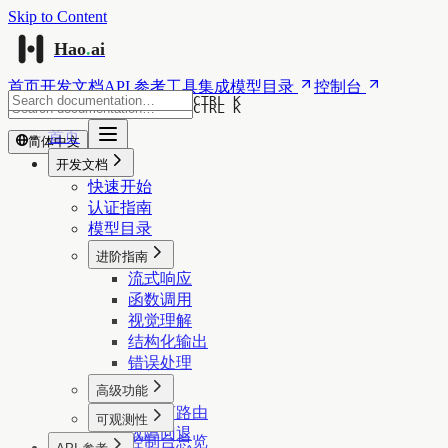
Skip to Content
Hao
.
ai
首页
开发文档
API 参考
工具集成
模型目录
控制台
CTRL K
CTRL K
首页
简体中文
开发文档
快速开始
认证指南
模型目录
进阶指南
流式响应
函数调用
视觉理解
结构化输出
错误处理
高级功能
供应商路由
可观测性
故障回退
控制台总览