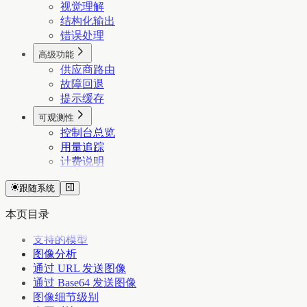
视觉理解
结构化输出
错误处理
高级功能
供应商路由
故障回退
提示缓存
可观测性
控制台总览
用量追踪
计费说明
跟随系统
本页目录
支持的模型
图像分析
通过 URL 发送图像
通过 Base64 发送图像
图像细节级别