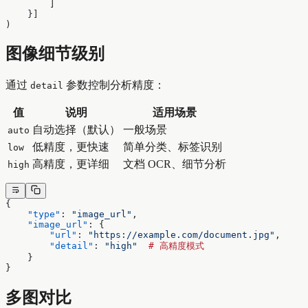
        ]
    }]
)
图像细节级别
通过
参数控制分析精度：
detail
值
说明
适用场景
自动选择（默认）
一般场景
auto
低精度，更快速
简单分类、标签识别
low
高精度，更详细
文档 OCR、细节分析
high
{
    "type"
: 
"image_url"
,
    "image_url"
: {
        "url"
: 
"https://example.com/document.jpg"
,
        "detail"
: 
"high"
  #
 高精度模式
    }
}
多图对比