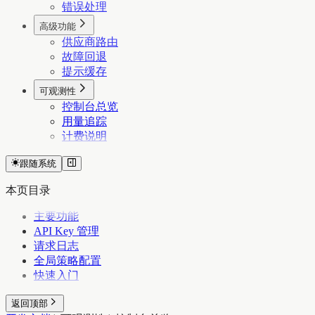
错误处理
高级功能
供应商路由
故障回退
提示缓存
可观测性
控制台总览
用量追踪
计费说明
跟随系统
本页目录
主要功能
API Key 管理
请求日志
全局策略配置
快速入门
返回顶部