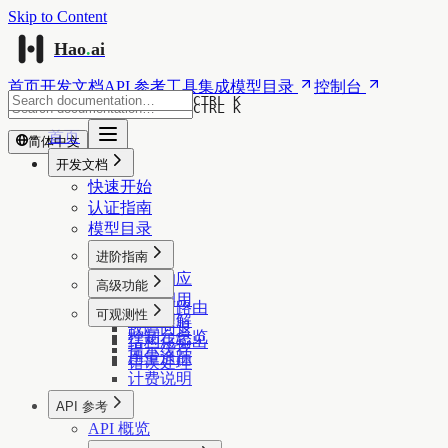
Skip to Content
Hao
.
ai
首页
开发文档
API 参考
工具集成
模型目录
控制台
CTRL K
CTRL K
首页
简体中文
开发文档
快速开始
认证指南
模型目录
进阶指南
流式响应
高级功能
函数调用
供应商路由
可观测性
视觉理解
故障回退
控制台总览
结构化输出
提示缓存
用量追踪
错误处理
计费说明
API 参考
API 概览