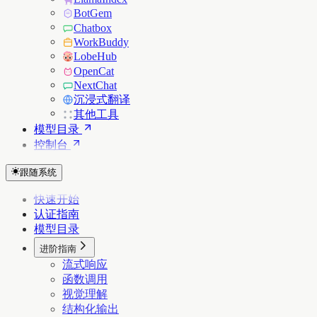
BotGem
Chatbox
WorkBuddy
LobeHub
OpenCat
NextChat
沉浸式翻译
其他工具
模型目录
控制台
跟随系统
快速开始
认证指南
模型目录
进阶指南
流式响应
函数调用
视觉理解
结构化输出