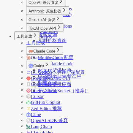
OpenAI 兼容协议
Chat Completions
Anthropic 原生协议
Responses (推荐)
Messages
Grok / xAI 协议
Models
Models
Images
Chat Completions
HaoAI OpenAPI
Responses
余额查询
工具集成
Models
实时价格查询
工具集成
Claude Code
Claude Code 配置
Claude Coworks
安装 Claude Code
Codex
配置模型供应商
Codex 本地客户端配置
CC-Switch
CCometixLine 状态栏
OpenClaw
安装 Codex CLI
配置 Skills
OpenCode
配置模型供应商
Cherry Studio
开启 WebSocket（推荐）
Cursor
GitHub Copilot
Zed Editor 推荐
Cline
OpenAI SDK 兼容
LangChain
LlamaIndex