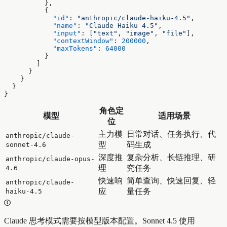
          },
          {
            "id"
: 
"anthropic/claude-haiku-4.5"
,
            "name"
: 
"Claude Haiku 4.5"
,
            "input"
: [
"text"
, 
"image"
, 
"file"
],
            "contextWindow"
: 
200000
,
            "maxTokens"
: 
64000
          }
        ]
      }
    }
  }
}
角色定
模型
适用场景
位
主力模
日常对话、任务执行、代
anthropic/claude-
型
码生成
sonnet-4.6
深度推
复杂分析、长链推理、研
anthropic/claude-opus-
理
究任务
4.6
快速响
简单查询、快速回复、轻
anthropic/claude-
应
量任务
haiku-4.5
Claude 思考模式需要按模型版本配置。Sonnet 4.5 使用