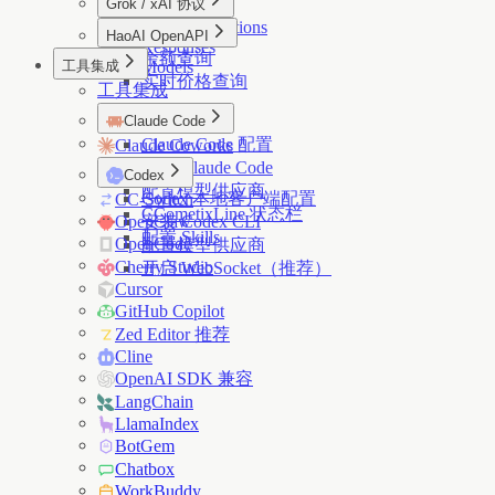
Grok / xAI 协议
Models
Models
Images
Chat Completions
HaoAI OpenAPI
Responses
余额查询
工具集成
Models
实时价格查询
工具集成
Claude Code
Claude Code 配置
Claude Coworks
安装 Claude Code
Codex
配置模型供应商
Codex 本地客户端配置
CC-Switch
CCometixLine 状态栏
OpenClaw
安装 Codex CLI
配置 Skills
OpenCode
配置模型供应商
Cherry Studio
开启 WebSocket（推荐）
Cursor
GitHub Copilot
Zed Editor 推荐
Cline
OpenAI SDK 兼容
LangChain
LlamaIndex
BotGem
Chatbox
WorkBuddy