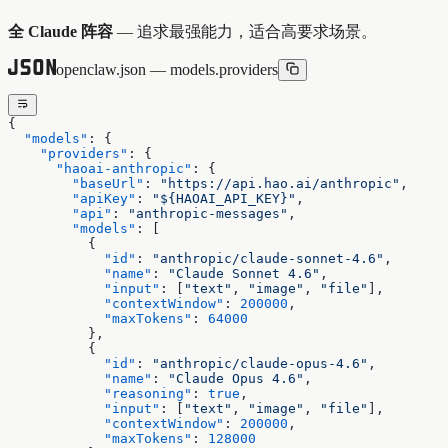
全 Claude 阵容
— 追求最强能力，适合高要求场景。
openclaw.json — models.providers
{
  "models"
: {
    "providers"
: {
      "haoai-anthropic"
: {
        "baseUrl"
: 
"https://api.hao.ai/anthropic"
,
        "apiKey"
: 
"${HAOAI_API_KEY}"
,
        "api"
: 
"anthropic-messages"
,
        "models"
: [
          {
            "id"
: 
"anthropic/claude-sonnet-4.6"
,
            "name"
: 
"Claude Sonnet 4.6"
,
            "input"
: [
"text"
, 
"image"
, 
"file"
],
            "contextWindow"
: 
200000
,
            "maxTokens"
: 
64000
          },
          {
            "id"
: 
"anthropic/claude-opus-4.6"
,
            "name"
: 
"Claude Opus 4.6"
,
            "reasoning"
: 
true
,
            "input"
: [
"text"
, 
"image"
, 
"file"
],
            "contextWindow"
: 
200000
,
            "maxTokens"
: 
128000