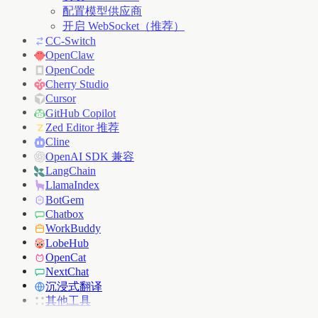
配置模型供应商
开启 WebSocket（推荐）
CC-Switch
OpenClaw
OpenCode
Cherry Studio
Cursor
GitHub Copilot
Zed Editor 推荐
Cline
OpenAI SDK 兼容
LangChain
LlamaIndex
BotGem
Chatbox
WorkBuddy
LobeHub
OpenCat
NextChat
沉浸式翻译
其他工具