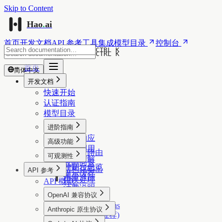
Skip to Content
Hao
.
ai
首页
开发文档
API 参考
工具集成
模型目录
控制台
CTRL K
CTRL K
首页
简体中文
开发文档
快速开始
认证指南
模型目录
进阶指南
流式响应
高级功能
函数调用
供应商路由
可观测性
视觉理解
故障回退
控制台总览
结构化输出
API 参考
提示缓存
用量追踪
错误处理
API 概览
计费说明
OpenAI 兼容协议
Chat Completions
Anthropic 原生协议
Responses (推荐)
Messages