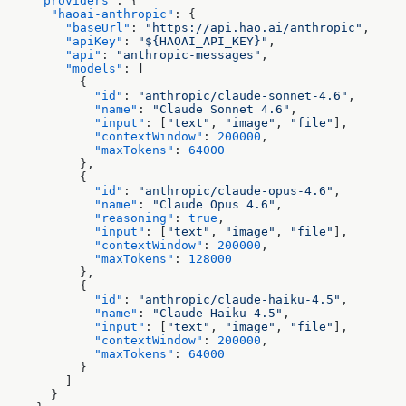
    "providers"
: {
      "haoai-anthropic"
: {
        "baseUrl"
: 
"https://api.hao.ai/anthropic"
,
        "apiKey"
: 
"${HAOAI_API_KEY}"
,
        "api"
: 
"anthropic-messages"
,
        "models"
: [
          {
            "id"
: 
"anthropic/claude-sonnet-4.6"
,
            "name"
: 
"Claude Sonnet 4.6"
,
            "input"
: [
"text"
, 
"image"
, 
"file"
],
            "contextWindow"
: 
200000
,
            "maxTokens"
: 
64000
          },
          {
            "id"
: 
"anthropic/claude-opus-4.6"
,
            "name"
: 
"Claude Opus 4.6"
,
            "reasoning"
: 
true
,
            "input"
: [
"text"
, 
"image"
, 
"file"
],
            "contextWindow"
: 
200000
,
            "maxTokens"
: 
128000
          },
          {
            "id"
: 
"anthropic/claude-haiku-4.5"
,
            "name"
: 
"Claude Haiku 4.5"
,
            "input"
: [
"text"
, 
"image"
, 
"file"
],
            "contextWindow"
: 
200000
,
            "maxTokens"
: 
64000
          }
        ]
      }