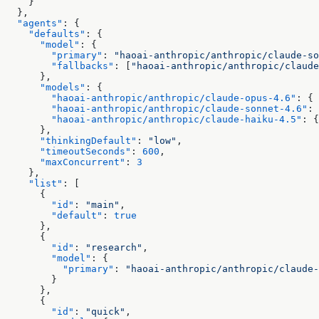
    }
  },
  "agents"
: {
    "defaults"
: {
      "model"
: {
        "primary"
: 
"haoai-anthropic/anthropic/claude-so
        "fallbacks"
: [
"haoai-anthropic/anthropic/claude
      },
      "models"
: {
        "haoai-anthropic/anthropic/claude-opus-4.6"
: { 
        "haoai-anthropic/anthropic/claude-sonnet-4.6"
: 
        "haoai-anthropic/anthropic/claude-haiku-4.5"
: {
      },
      "thinkingDefault"
: 
"low"
,
      "timeoutSeconds"
: 
600
,
      "maxConcurrent"
: 
3
    },
    "list"
: [
      {
        "id"
: 
"main"
,
        "default"
: 
true
      },
      {
        "id"
: 
"research"
,
        "model"
: {
          "primary"
: 
"haoai-anthropic/anthropic/claude-
        }
      },
      {
        "id"
: 
"quick"
,