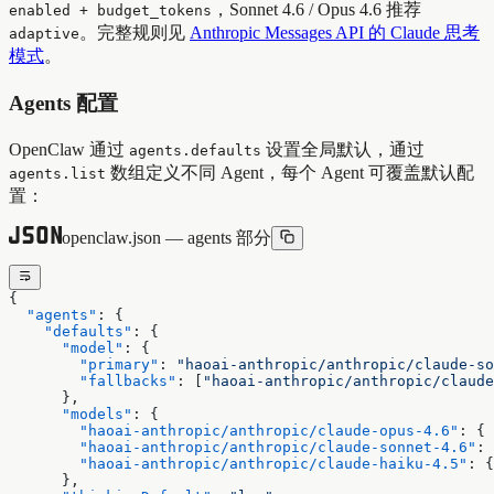
，Sonnet 4.6 / Opus 4.6 推荐
enabled + budget_tokens
。完整规则见
Anthropic Messages API 的 Claude 思考
adaptive
模式
。
Agents 配置
OpenClaw 通过
设置全局默认，通过
agents.defaults
数组定义不同 Agent，每个 Agent 可覆盖默认配
agents.list
置：
openclaw.json — agents 部分
{
  "agents"
: {
    "defaults"
: {
      "model"
: {
        "primary"
: 
"haoai-anthropic/anthropic/claude-so
        "fallbacks"
: [
"haoai-anthropic/anthropic/claude
      },
      "models"
: {
        "haoai-anthropic/anthropic/claude-opus-4.6"
: { 
        "haoai-anthropic/anthropic/claude-sonnet-4.6"
: 
        "haoai-anthropic/anthropic/claude-haiku-4.5"
: {
      },