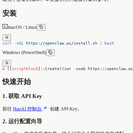
安装
macOS / Linux
curl
 -sSL
 https://openclaw.ai/install.sh
 |
 bash
Windows (PowerShell)
&
 ([
scriptblock
]::Create((iwr 
-
useb https:
//
openclaw.ai
快速开始
1. 获取 API Key
前往
HaoAI 控制台
创建 API Key。
2. 运行配置向导