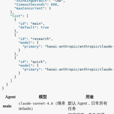
      "thinkingDefault"
: 
"low"
,
      "timeoutSeconds"
: 
600
,
      "maxConcurrent"
: 
3
    },
    "list"
: [
      {
        "id"
: 
"main"
,
        "default"
: 
true
      },
      {
        "id"
: 
"research"
,
        "model"
: {
          "primary"
: 
"haoai-anthropic/anthropic/claude-
        }
      },
      {
        "id"
: 
"quick"
,
        "model"
: {
          "primary"
: 
"haoai-anthropic/anthropic/claude-
        }
      }
    ]
  }
}
Agent
模型
用途
（继承
默认 Agent，日常所有
claude-sonnet-4.6
main
defaults）
任务